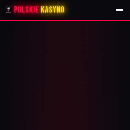
🃏
POLSKIE
KASYNO