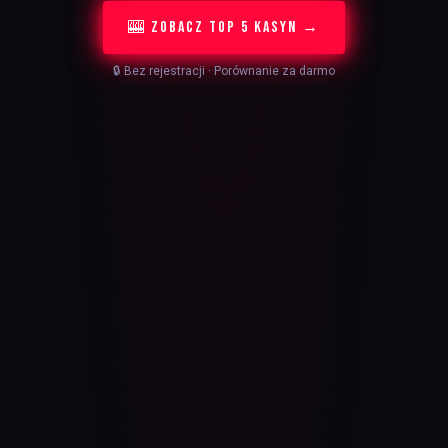
🎰 ZOBACZ TOP 5 KASYN →
🔒 Bez rejestracji · Porównanie za darmo